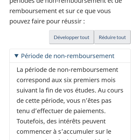
périodes de non-remboursement et de
u
l
remboursement et sur ce que vous
v
l
pouvez faire pour réussir :
e
e
l
f
Développer tout
Réduire tout
l
e
e
n
Période de non-remboursement
f
ê
La période de non-remboursement
e
t
correspond aux six premiers mois
n
r
suivant la fin de vos études. Au cours
ê
e
de cette période, vous n’êtes pas
t
tenu d’effectuer de paiements.
r
Toutefois, des intérêts peuvent
e
commencer à s’accumuler sur le