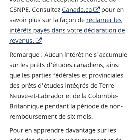
O
CSNPE. Consultez
Canada.ca
pour en
u
savoir plus sur la façon de
réclamer les
v
intérêts payés dans votre déclaration de
O
r
revenus.
u
e
Remarque : Aucun intérêt ne s'accumule
v
u
sur les prêts d'études canadiens, ainsi
r
n
que les parties fédérales et provinciales
e
e
des prêts d'études intégrés de Terre-
u
n
Neuve-et-Labrador et de la Colombie-
n
o
Britannique pendant la période de non-
e
u
remboursement de six mois.
n
v
Pour en apprendre davantage sur les
o
e