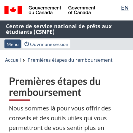
Sélectio
EN
Passer
Passer
Passer
de
au
à
à
/
contenu
« À
la
la
Nom
Centre de service national de prêts aux
Government
principal
propos
version
langue
étudiants (CSNPE)
de
of
de
HTML
Canada
l'application
cette
simplifiée
Menu
Menu
Menu
Ouvrir une session
Web
application
des
Vous
Web »
paramètres
Accueil
Premières étapes du remboursement
êtes
du
ici
compte
:
Premières étapes du
remboursement
Nous sommes là pour vous offrir des
conseils et des outils utiles qui vous
permettront de vous sentir plus en